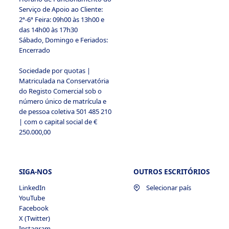
Serviço de Apoio ao Cliente:
2ª-6ª Feira: 09h00 às 13h00 e
das 14h00 às 17h30
Sábado, Domingo e Feriados:
Encerrado
2.4 Cookies analíticos/estatísticos
Sociedade por quotas |
Matriculada na Conservatória
do Registo Comercial sob o
número único de matrícula e
de pessoa coletiva 501 485 210
| com o capital social de €
250.000,00
2.5 Cookies de publicidade
SIGA-NOS
OUTROS ESCRITÓRIOS
LinkedIn
Selecionar país
YouTube
Facebook
X (Twitter)
Instagram