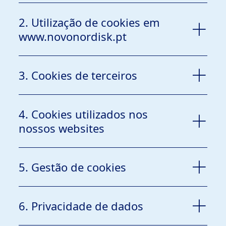
2. Utilização de cookies em
www.novonordisk.pt
2.1 O proprietário de www.novonordisk.pt (o
3. Cookies de terceiros
“Website”) é:
4. Cookies utilizados nos
nossos websites
5. Gestão de cookies
novopt@novonordisk.com
6. Privacidade de dados