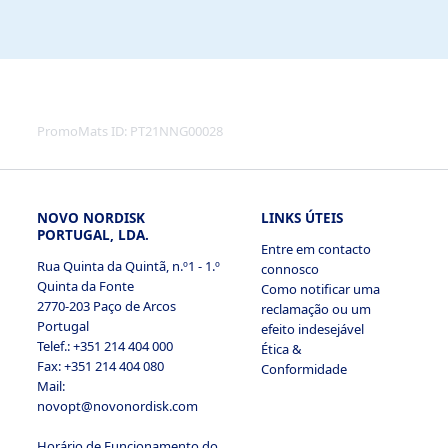
PromoMats ID:
PT21NNG00028
2.2 Cookies necessários
NOVO NORDISK
LINKS ÚTEIS
PORTUGAL, LDA.
Entre em contacto
Rua Quinta da Quintã, n.º1 - 1.º
connosco
Quinta da Fonte
Como notificar uma
2770-203 Paço de Arcos
reclamação ou um
2.3 Cookies de funcionalidade
Portugal
efeito indesejável
Telef.: +351 214 404 000
Ética &
Fax: +351 214 404 080
Conformidade
Mail:
novopt@novonordisk.com
Horário de Funcionamento do