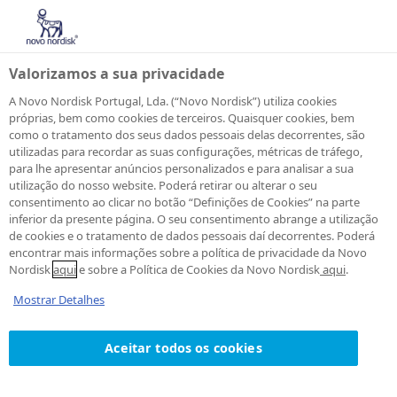
Valorizamos a sua privacidade
A Novo Nordisk Portugal, Lda. (“Novo Nordisk”) utiliza cookies
próprias, bem como cookies de terceiros. Quaisquer cookies, bem
como o tratamento dos seus dados pessoais delas decorrentes, são
Ética &
utilizadas para recordar as suas configurações, métricas de tráfego,
para lhe apresentar anúncios personalizados e para analisar a sua
utilização do nosso website. Poderá retirar ou alterar o seu
Conformidade
consentimento ao clicar no botão “Definições de Cookies” na parte
inferior da presente página. O seu consentimento abrange a utilização
de cookies e o tratamento de dados pessoais daí decorrentes. Poderá
encontrar mais informações sobre a política de privacidade da Novo
Nordisk
aqui
e sobre a Política de Cookies da Novo Nordisk
aqui
.
Como empresa multinacional,
Mostrar Detalhes
acreditamos que a conduta
empresarial ética tem como base
Aceitar todos os cookies
valores e integridade, bem como