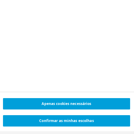
número único de matrícula e
de pessoa coletiva 501 485 210
| com o capital social de €
250.000,00
SIGA-NOS
OUTROS ESCRITÓRIOS
LinkedIn
Selecionar país
YouTube
Facebook
X (Twitter)
Instagram
© Novo Nordisk Portugal, Lda.
Apenas cookies necessários
Política de Privacidade
Mudar
Política de cookies
Aviso Legal
Confirmar as minhas escolhas
Configurações de cookies