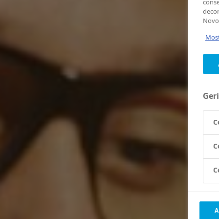
conse
decor
Novo
Most
Geri
C
C
C
A