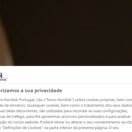
orizamos a sua privacidade
o Nordisk Portugal, Lda. (“Novo Nordisk”) utiliza cookies próprias, bem co
es de terceiros. Quaisquer cookies, bem como o tratamento dos seus dado
ais delas decorrentes, são utilizadas para recordar as suas configurações,
cas de tráfego, para lhe apresentar anúncios personalizados e para analisar 
zação do nosso website. Poderá retirar ou alterar o seu consentimento ao cli
 “Definições de Cookies” na parte inferior da presente página. O seu