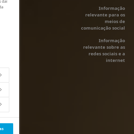
 daí
da
Informação
relevante para os
meios de
comunicação social
Informação
relevante sobre as
redes sociais e a
internet
as