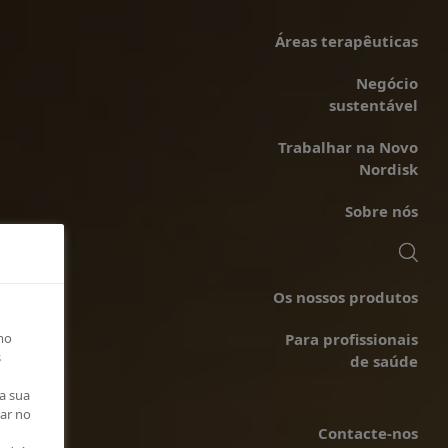
Áreas terapêuticas
Negócio
sustentável
Trabalhar na Novo
Nordisk
Sobre nós
Os nossos produtos
mo
Para profissionais
s
de saúde
a sua
car no
Contacte-nos