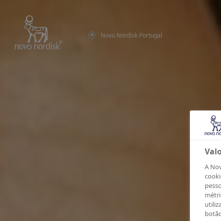
Novo Nordisk Portugal
Val
A Nov
cooki
pesso
métri
utili
botão